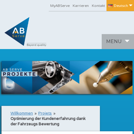
MyABServe
Karrieren
Kontakt
Deutsch
Toggle
MENU
navigation
Willkommen
»
Projets
»
Optimierung der Kundenerfahrung dank
der Fahrzeugs Bewertung