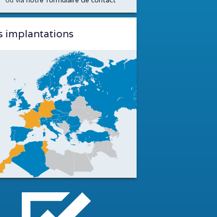
ou via
notre formulaire de contact
 implantations