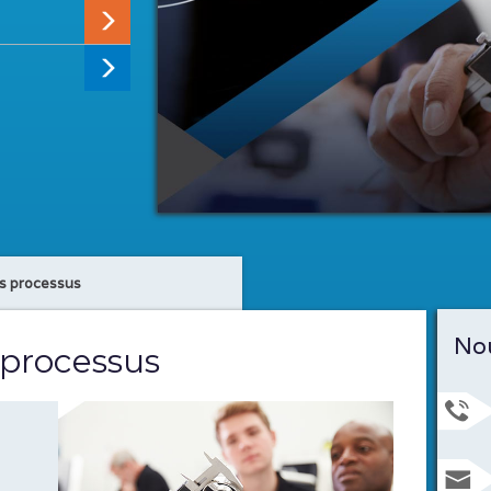
es processus
Nou
 processus