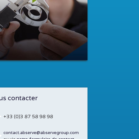
s contacter
+33 (0)3 87 58 98 98
contact.abserve@abservegroup.com