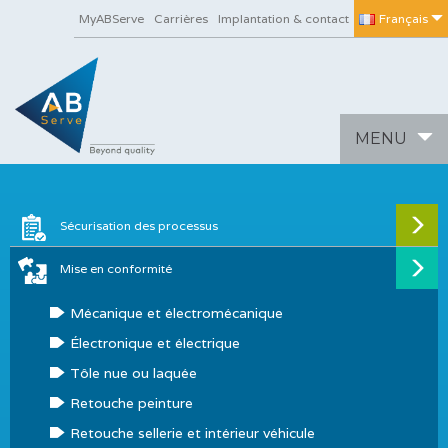
MyABServe
Carrières
Implantation & contact
Français
Toggle
MENU
navigation
Sécurisation des processus
Mise en conformité
Mécanique et électromécanique
Électronique et électrique
Tôle nue ou laquée
Retouche peinture
Retouche sellerie et intérieur véhicule